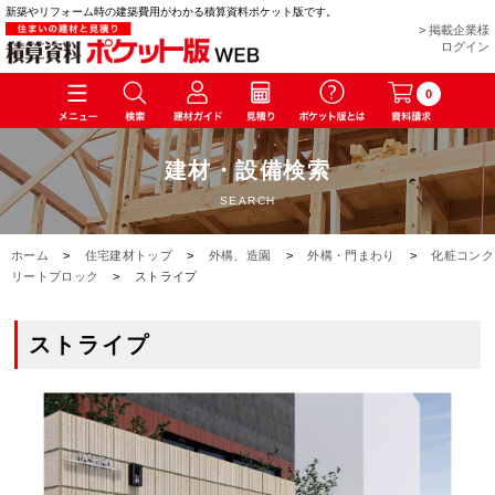
新築やリフォーム時の建築費用がわかる積算資料ポケット版です。
> 掲載企業様
ログイン
0
建材・設備検索
SEARCH
ホーム
>
住宅建材トップ
>
外構、造園
>
外構・門まわり
>
化粧コンク
リートブロック
>
ストライプ
ストライプ