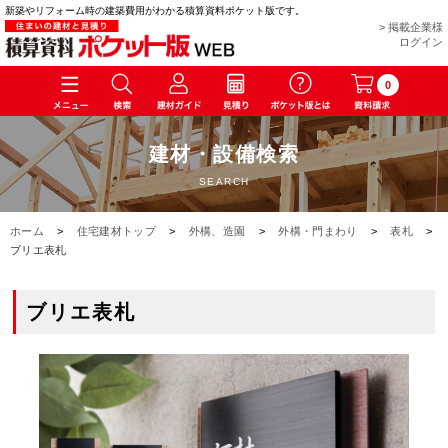
新築やリフォーム時の建築費用がわかる積算資料ポケット版です。
> 掲載企業様
ログイン
0
建材・設備検索
SEARCH
ホーム
>
住宅建材トップ
>
外構、造園
>
外構・門まわり
>
表札
>
ブリエ表札
ブリエ表札