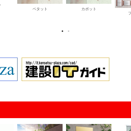
札
ペタット
カポット