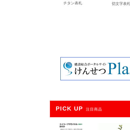
チタン表札
切文字表
PICK UP
注目商品