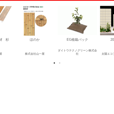
材 杉
ほのか
EG植栽パック
2
ダイトウテクノグリーン株式会
屋
株式会社山一屋
社
太陽エコ