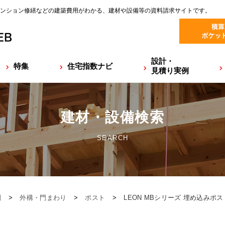
ンション修繕などの建築費用がわかる、建材や設備等の資料請求サイトです。
設計・
特集
住宅指数ナビ
見積り実例
建材・設備検索
SEARCH
園
>
外構・門まわり
>
ポスト
>
LEON MBシリーズ 埋め込みポス