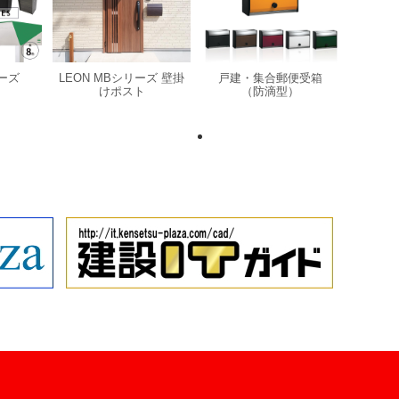
ーズ
LEON MBシリーズ 壁掛
戸建・集合郵便受箱
けポスト
（防滴型）