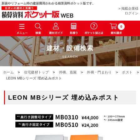
新築やリフォーム時の建築費用がわかる積算資料ポケット版です。
> 掲載企業様
ログイン
0
建材・設備検索
SEARCH
ホーム
>
住宅建材トップ
>
外構、造園
>
外構・門まわり
>
ポスト
>
LEON MBシリーズ 埋め込みポスト
LEON MBシリーズ 埋め込みポスト