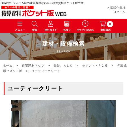
新築やリフォーム時の建築費用がわかる積算資料ポケット版です。
> 掲載企業様
ログイン
0
建材・設備検索
SEARCH
ホーム
>
住宅建材トップ
>
鉄骨、ＡＬＣ
>
セメント・ＰＣ板
>
押出成
形セメント板
>
ユーティークリート
ユーティークリート