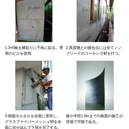
1.3×6板を横貼りに千鳥に貼る。専
2.異質物との接合点には全てノン
用のビスを使用。
ブリードのコーキング材を打つ。
3.樹脂モルタルを全面に塗布し、
最小半径1.8mまでの曲面の施工が
グラスファイバーメッシュ90を全
現場で可能である。
面に伏せ込んで下地を完了する。