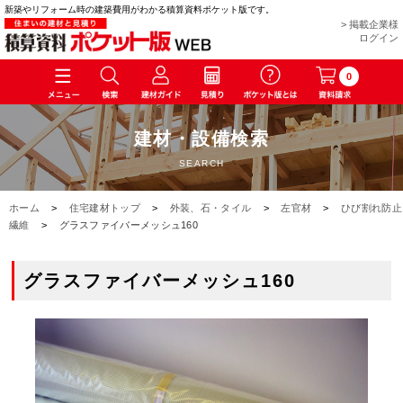
新築やリフォーム時の建築費用がわかる積算資料ポケット版です。
> 掲載企業様
ログイン
0
建材・設備検索
SEARCH
ホーム
>
住宅建材トップ
>
外装、石・タイル
>
左官材
>
ひび割れ防止
繊維
>
グラスファイバーメッシュ160
グラスファイバーメッシュ160