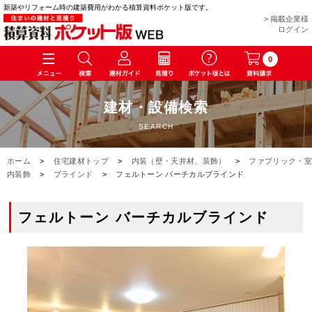
新築やリフォーム時の建築費用がわかる積算資料ポケット版です。
> 掲載企業様
ログイン
0
建材・設備検索
SEARCH
ホーム
>
住宅建材トップ
>
内装（壁・天井材、装飾）
>
ファブリック・室
内装飾
>
ブラインド
>
フェルトーン バーチカルブラインド
フェルトーン バーチカルブラインド