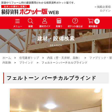
新築やリフォーム時の建築費用がわかる積算資料ポケット版です。
> 掲載企業様
ログイン
0
建材・設備検索
SEARCH
ホーム
>
住宅建材トップ
>
内装（壁・天井材、装飾）
>
ファブリック・室
内装飾
>
ブラインド
>
フェルトーン バーチカルブラインド
フェルトーン バーチカルブラインド