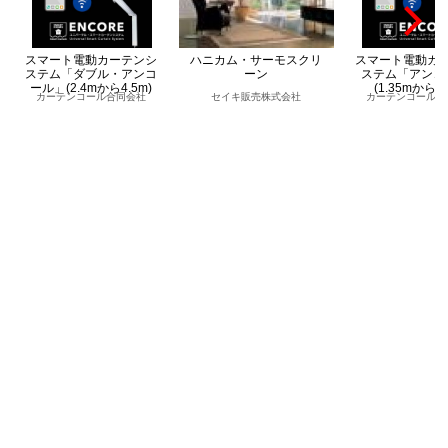
スマート電動カーテンシ
ハニカム・サーモスクリ
スマート電動カ
ステム「ダブル・アンコ
ーン
ステム「アンコ
ール」(2.4mから4.5m)
(1.35mから2.
カーテンコール合同会社
セイキ販売株式会社
カーテンコール合