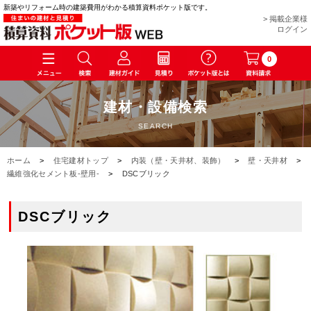
新築やリフォーム時の建築費用がわかる積算資料ポケット版です。
> 掲載企業様
ログイン
0
建材・設備検索
SEARCH
ホーム
>
住宅建材トップ
>
内装（壁・天井材、装飾）
>
壁・天井材
>
繊維強化セメント板-壁用-
>
DSCブリック
DSCブリック