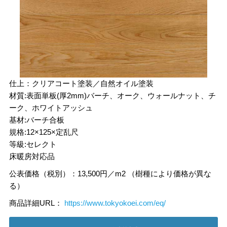
仕上：クリアコート塗装／自然オイル塗装
材質:表面単板(厚2mm)バーチ、オーク、ウォールナット、チ
ーク、ホワイトアッシュ
基材:バーチ合板
規格:12×125×定乱尺
等級:セレクト
床暖房対応品
公表価格（税別）：13,500円／m2 （樹種により価格が異な
る）
商品詳細URL：
https://www.tokyokoei.com/eq/