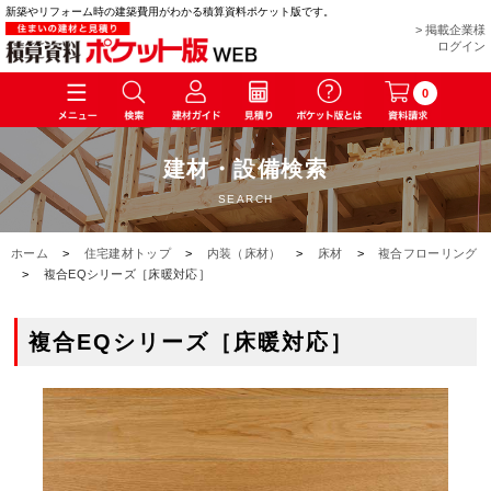
新築やリフォーム時の建築費用がわかる積算資料ポケット版です。
> 掲載企業様
ログイン
0
建材・設備検索
SEARCH
ホーム
>
住宅建材トップ
>
内装（床材）
>
床材
>
複合フローリング
>
複合EQシリーズ［床暖対応］
複合EQシリーズ［床暖対応］