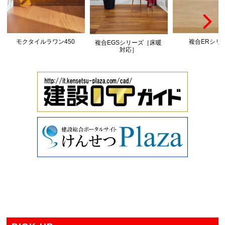
モクタイルラワン450
複合ERシリ
複合EGSシリーズ［床暖
対応］