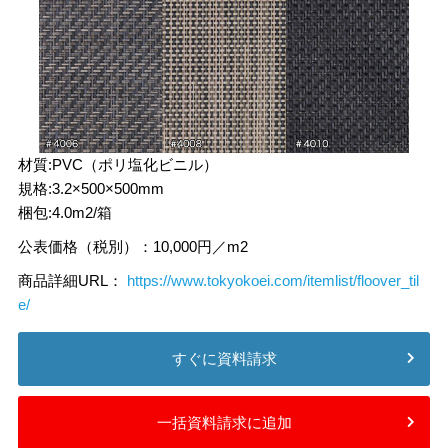
材質:PVC（ポリ塩化ビニル）
規格:3.2×500×500mm
梱包:4.0m2/箱
公表価格（税別）：10,000円／m2
商品詳細URL：
https://www.tokyokoei.com/itemlist/floover_til
e/
すぐに資料請求
一括資料請求に追加