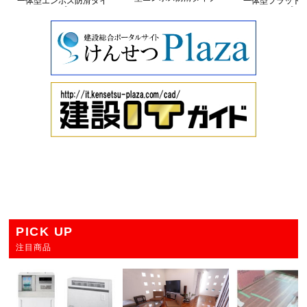
一体型エンボス防滑タイ
一体型フラット
プ
プ
PICK UP
注目商品