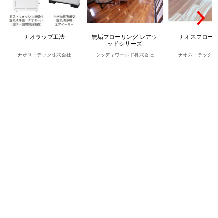
ナオラップ工法
無垢フローリング レアウ
ナオスフロー
ッドシリーズ
ナオス・テック株式会社
ウッディワールド株式会社
ナオス・テック株