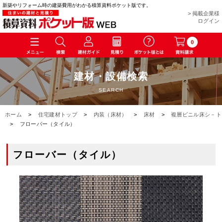
新築やリフォーム時の建築費用がわかる積算資料ポケット版です。
> 掲載企業様
ログイン
0
建材・設備検索
SEARCH
ホーム
>
住宅建材トップ
>
内装（床材）
>
床材
>
複層ビニル床シ－ト
>
フローバー（タイル）
フローバー（タイル）