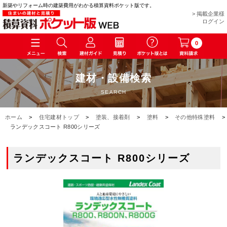
新築やリフォーム時の建築費用がわかる積算資料ポケット版です。
> 掲載企業様
ログイン
0
建材・設備検索
SEARCH
ホーム
>
住宅建材トップ
>
塗装、接着剤
>
塗料
>
その他特殊塗料
>
ランデックスコート R800シリーズ
ランデックスコート R800シリーズ