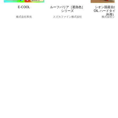
E-COOL
ルーフバリア［遮熱色］
シオン国産自然
シリーズ
OIL ハードタイ
外用）
株式会社和光
スズカファイン株式会社
株式会社シオ