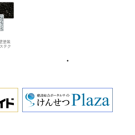
壁塗装
ステク