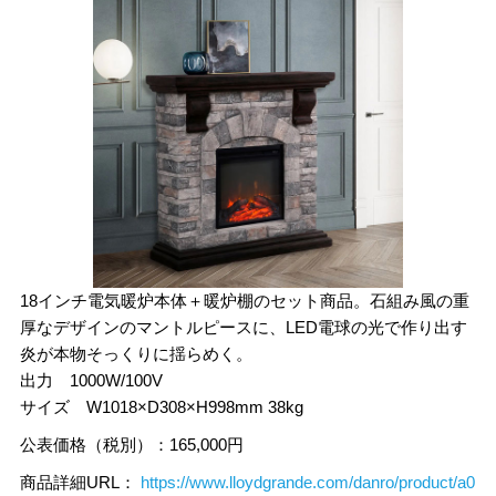
18インチ電気暖炉本体＋暖炉棚のセット商品。石組み風の重
厚なデザインのマントルピースに、LED電球の光で作り出す
炎が本物そっくりに揺らめく。
出力 1000W/100V
サイズ W1018×D308×H998mm 38kg
公表価格（税別）：165,000円
商品詳細URL：
https://www.lloydgrande.com/danro/product/a0