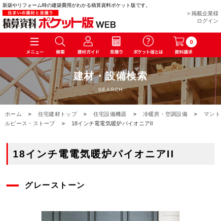
新築やリフォーム時の建築費用がわかる積算資料ポケット版です。
> 掲載企業様
ログイン
0
建材・設備検索
SEARCH
ホーム
>
住宅建材トップ
>
住宅設備機器
>
冷暖房・空調設備
>
マント
ルピース・ストーブ
>
18インチ電電気暖炉パイオニアII
18インチ電電気暖炉パイオニアII
グレーストーン