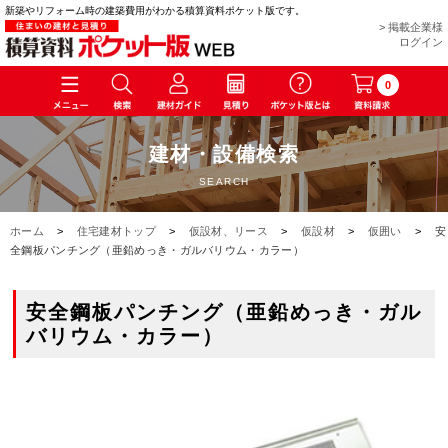
新築やリフォーム時の建築費用がわかる積算資料ポケット版です。
> 掲載企業様
ログイン
0
建材・設備検索
SEARCH
ホーム
>
住宅建材トップ
>
仮設材、リース
>
仮設材
>
仮囲い
>
安
全鋼板パンチング（亜鉛めっき・ガルバリウム・カラー）
安全鋼板パンチング（亜鉛めっき・ガル
バリウム・カラー）