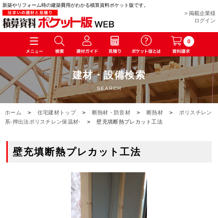
新築やリフォーム時の建築費用がわかる積算資料ポケット版です。
> 掲載企業様
ログイン
0
建材・設備検索
SEARCH
ホーム
>
住宅建材トップ
>
断熱材・防音材
>
断熱材
>
ポリスチレン
系-押出法ポリスチレン保温材-
>
壁充填断熱プレカット工法
壁充填断熱プレカット工法