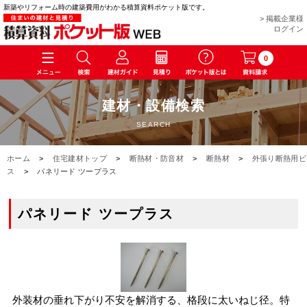
新築やリフォーム時の建築費用がわかる積算資料ポケット版です。
> 掲載企業様
ログイン
0
建材・設備検索
SEARCH
ホーム
>
住宅建材トップ
>
断熱材・防音材
>
断熱材
>
外張り断熱用ビ
ス
>
パネリード ツープラス
パネリード ツープラス
外装材の垂れ下がり不安を解消する、格段に太いねじ径。特