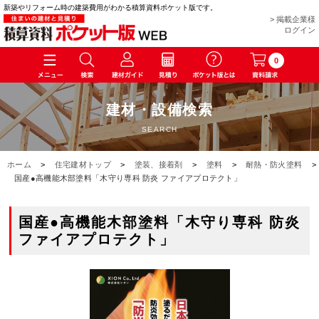
新築やリフォーム時の建築費用がわかる積算資料ポケット版です。
> 掲載企業様
ログイン
0
建材・設備検索
SEARCH
ホーム
>
住宅建材トップ
>
塗装、接着剤
>
塗料
>
耐熱・防火塗料
>
国産●高機能木部塗料「木守り専科 防炎 ファイアプロテクト」
国産●高機能木部塗料「木守り専科 防炎
ファイアプロテクト」