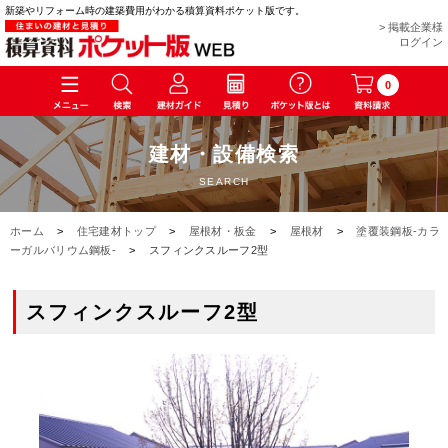
新築やリフォーム時の建築費用がわかる積算資料ポケット版です。
> 掲載企業様
ログイン
0
建材・設備検索
SEARCH
ホーム
>
住宅建材トップ
>
屋根材・板金
>
屋根材
>
塗覆装鋼板-カラ
ーガルバリウム鋼板-
>
スフィンクスルーフ2型
スフィンクスルーフ2型