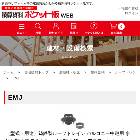
新築やリフォーム時の建築費用がわかる積算資料ポケット版です。
> 掲載企業様
ログイン
0
建材・設備検索
SEARCH
ホーム
>
住宅建材トップ
>
屋根材・板金
>
屋根金物
>
ルーフドレン
>
EMJ
EMJ
（型式・用途）鋳鉄製ルーフドレイン バルコニー中継用 水