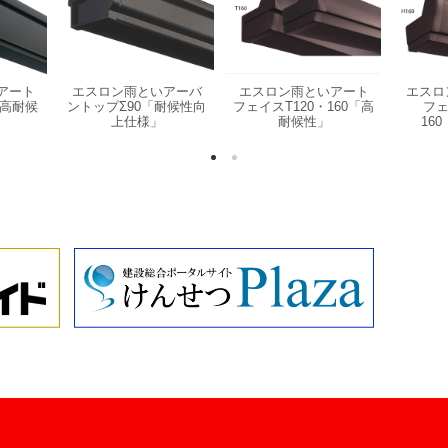
アート
エスロン雨といアーバ
エスロン雨といアート
エスロ
[高耐候
ントップΣ90「耐候性向
フェイスT120・160「高
フェ
上仕様」
耐候性」
16