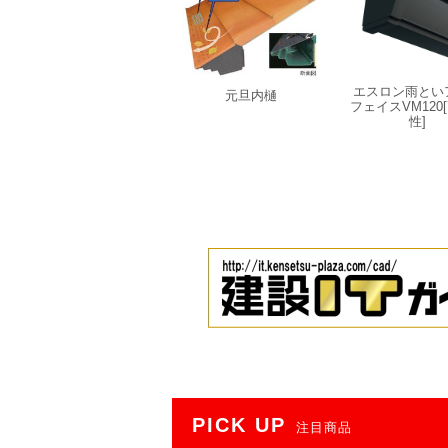
エスロン雨とい
元旦内樋
フェイスVM120
性]
PICK UP
注目商品