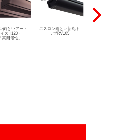
ン雨といアート
エスロン雨とい新丸ト
エスロン雨とい枯れ葉
イスH120・
ップRV105
よけ「エスロネット」
0「高耐候性」