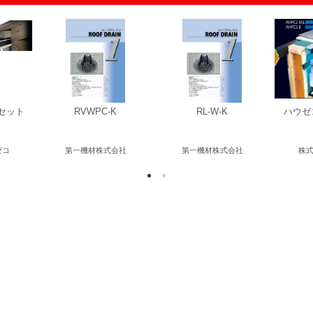
セット
RVWPC-K
RL-W-K
ハウゼ
ゼコ
第一機材株式会社
第一機材株式会社
株