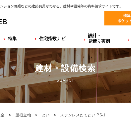
ンション修繕などの建築費用がわかる、建材や設備等の資料請求サイトです。
設計・
特集
住宅指数ナビ
見積り実例
建材・設備検索
SEARCH
板金
>
屋根金物
>
とい
>
ステンレスたてとい PS-1