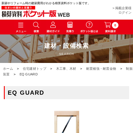
新築やリフォーム時の建築費用がわかる積算資料ポケット版です。
> 掲載企業様
ログイン
0
建材・設備検索
SEARCH
ホーム
>
住宅建材トップ
>
木工事、木材
>
耐震補強・耐震金物
>
制振
装置
>
EQ GUARD
EQ GUARD