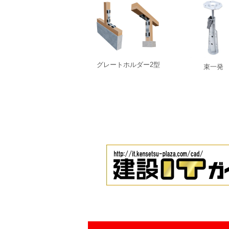
グレートホルダー2型
束一発