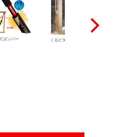
RCダンパー
くるピタ
いのちまもる