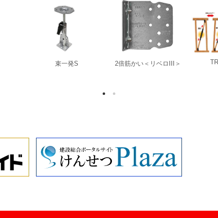
T
束一発S
2倍筋かい＜リベロIII＞