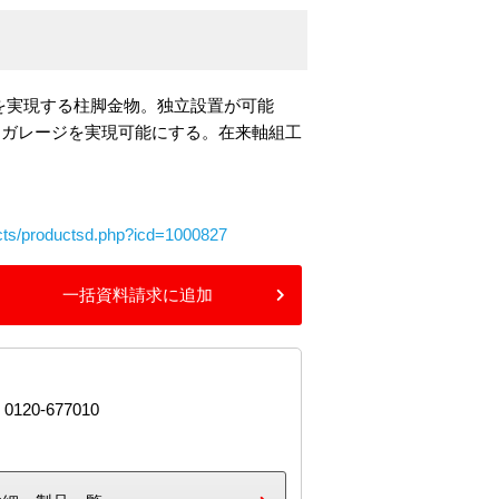
壁を実現する柱脚金物。独立設置が可能
ンガレージを実現可能にする。在来軸組工
ucts/productsd.php?icd=1000827
一括資料請求に追加
 0120-677010