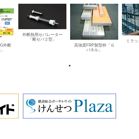
外断熱用セパレーター
「断セパ２型」
ミラッ
G外断
高強度FRP製型枠「Ｇ
法」
パネル」