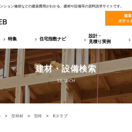
ンション修繕などの建築費用がわかる、建材や設備等の資料請求サイトです。
設計・
特集
住宅指数ナビ
見積り実例
建材・設備検索
SEARCH
枠
>
型枠材
>
型枠
>
Kスラブ