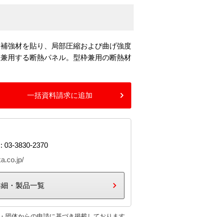
に補強材を貼り、局部圧縮および曲げ強度
を兼用する断熱パネル。型枠兼用の断熱材
一括資料請求に追加
: 03-3830-2370
a.co.jp/
詳細・製品一覧
・団体からの申請に基づき掲載しております。