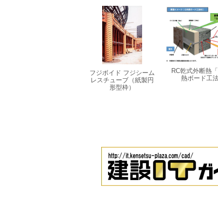
RC乾式外断熱「
フジボイド フジシーム
熱ボード工
レスチューブ（紙製円
形型枠）