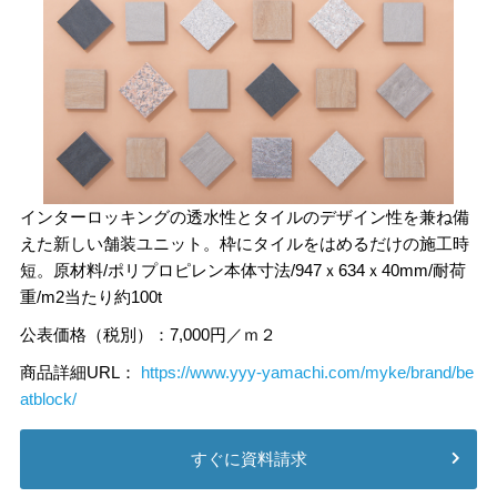
インターロッキングの透水性とタイルのデザイン性を兼ね備
えた新しい舗装ユニット。枠にタイルをはめるだけの施工時
短。原材料/ポリプロピレン本体寸法/947ｘ634ｘ40mm/耐荷
重/m2当たり約100t
公表価格（税別）：7,000円／ｍ２
商品詳細URL：
https://www.yyy-yamachi.com/myke/brand/be
atblock/
すぐに資料請求