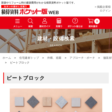
新築やリフォーム時の建築費用がわかる積算資料ポケット版です。
> 掲載企業様
ログイン
0
建材・設備検索
SEARCH
ホーム
>
住宅建材トップ
>
外構、造園
>
アプローチ・ポーチ
>
舗装材
>
ビートブロック
ビートブロック