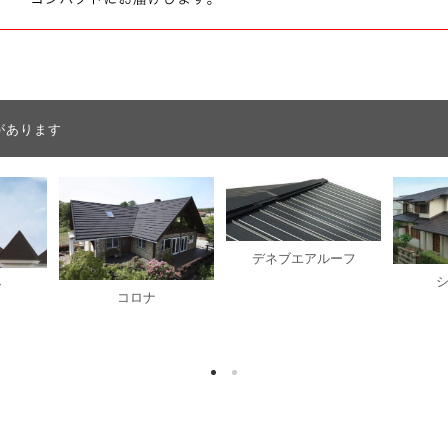
があります
デネブエアルーフ
シ
ン
コロナ