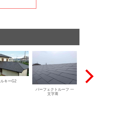
ルキーG2
はやぶき耐摩カラー
パーフェクトルーフ 一
文字葺