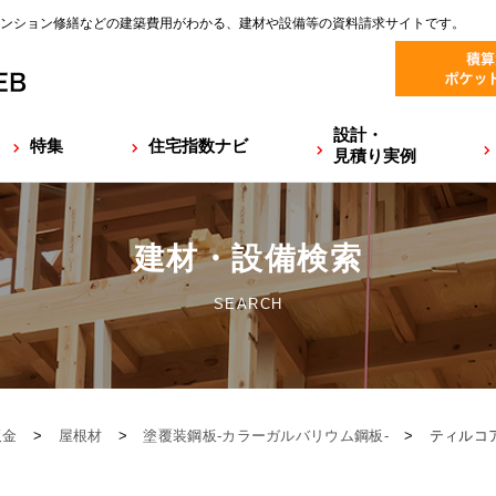
ンション修繕などの建築費用がわかる、建材や設備等の資料請求サイトです。
設計・
特集
住宅指数ナビ
見積り実例
建材・設備検索
SEARCH
板金
>
屋根材
>
塗覆装鋼板-カラーガルバリウム鋼板-
>
ティルコ