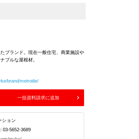
めたブランド。現在一般住宅、商業施設や
ィナブルな屋根材。
e/brand/metrotile/
一括資料請求に追加
ーション
: 03-5652-3689
.com/myke/