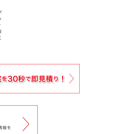
ィ
ら
ォ
与
に