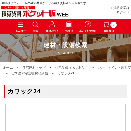
新築やリフォーム時の建築費用がわかる積算資料ポケット版です。
> 掲載企業様
ログイン
0
建材・設備検索
SEARCH
ホーム
>
住宅建材トップ
>
住宅設備（水まわり）
>
バス・トイレ・洗面室
>
ガス温水浴室暖房乾燥機
>
カワック24
カワック24