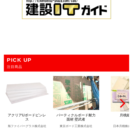
PICK UP
注目商品
アクリアUボードピンレ
パーティクルボード耐力
月桃紙
ス
面材 壁武者
旭ファイバーグラス株式会社
東京ボード工業株式会社
日本月桃株式