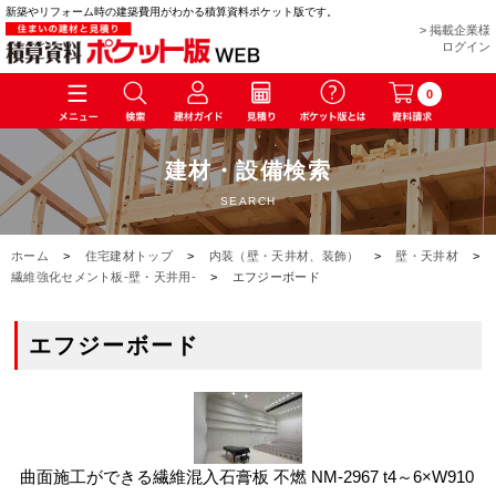
新築やリフォーム時の建築費用がわかる積算資料ポケット版です。
> 掲載企業様
ログイン
0
建材・設備検索
SEARCH
ホーム
>
住宅建材トップ
>
内装（壁・天井材、装飾）
>
壁・天井材
>
繊維強化セメント板-壁・天井用-
>
エフジーボード
エフジーボード
曲面施工ができる繊維混入石膏板 不燃 NM-2967 t4～6×W910