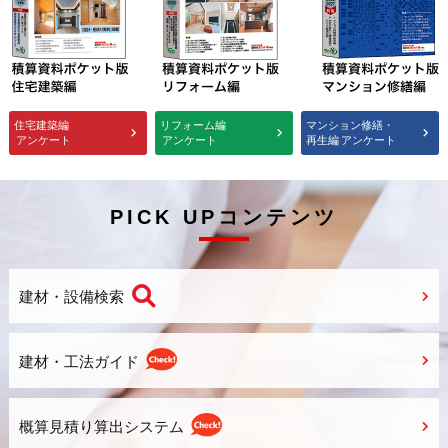
住宅建築編
リフォーム編
マンション修繕・
アンケート
アンケート
再生編
アンケート
PICK UPコンテンツ
建材・設備検索
建材・工法ガイド
概算見積り算出システム