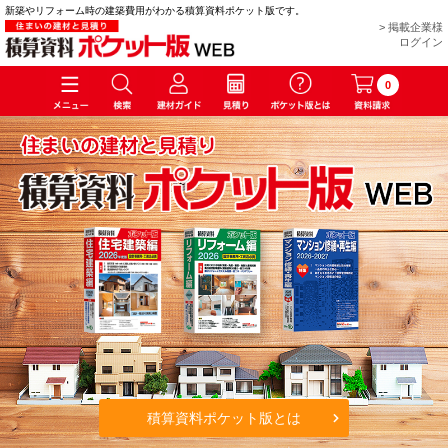
新築やリフォーム時の建築費用がわかる積算資料ポケット版です。
> 掲載企業様
ログイン
0
積算資料ポケット版とは