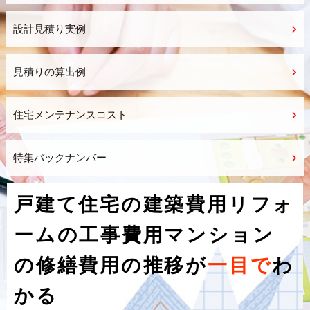
設計見積り実例
見積りの算出例
住宅メンテナンスコスト
特集バックナンバー
戸建て住宅の建築費用
リフォ
ームの工事費用
マンション
の修繕費用
の推移が
一目で
わ
かる