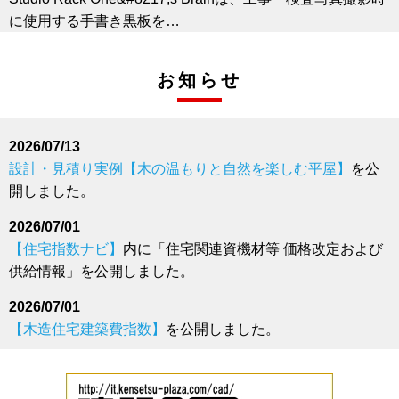
に使用する手書き黒板を…
福井コンピュータアーキテクト、AI建材リフォーム
お知らせ
「ReCoFit」（リコフィット）8月19日 リリース
福井コンピュータアーキテクト株式会社（本社：福井県坂
井市、代表取締…
2026/07/13
経済調査会、「令和８年熊本地震」災害復旧資材供給情報
設計・見積り実例【木の温もりと自然を楽しむ平屋】
を公
を発表
開しました。
一般財団法人経済調査会（本部：東京都港区）は、「令和
８年熊本地震」…
2026/07/01
【住宅指数ナビ】
内に「住宅関連資機材等 価格改定および
経済調査会、歴代の価格情報誌を収録したデジタルアーカ
供給情報」を公開しました。
イブ「書誌年代記」を公開
一般財団法人 経済調査会（所在地：東京都港区）は、創立
2026/07/01
80周年を機に、1…
【木造住宅建築費指数】
を公開しました。
桝設置型MP2フィルター
2026/06/08
競技場などで使用される人工芝由来の流出物を「比重分離
設計・見積り実例【狭小地でも明るく開放感のある住まい