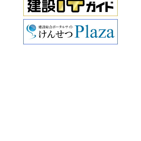
＋フィルター」…
に ～こだわりがつまったパッシブハウス～】
を公開しまし
た。
ソーラー縁石システム
縁石の有効活用により電気の地産地消を提案する発電シス
2026/05/12
テム。 &#160; 内…
設計・見積り実例【大工の技が光る、安心・安全・快適な
家】
を公開しました。
リン酸含有けい酸塩系表面含浸材「CSフォス」
新設コンクリート構造物のさらなる品質向上・耐久性向上
2026/04/09
に寄与する表面…
設計・見積り実例【雨漏り修理実例 その2】
を公開しまし
た。
熱中症対策防炎シート「リフレア」
解体工事や塗装工事、橋梁・高速道路などのインフラ工事
2026/03/30
において使用さ…
【住宅指数ナビ】
を公開しました。
Lit Forge、見積・請求・工程表を自動化するAI搭載の建設
2026/03/30
業務効率化SaaS「ちょこっとai」リリース
【リフォーム工事費指数】
を公開しました。
株式会社Lit Forge(本社:福岡県、代表取締役:栁川智治)は、
2026/03/25
建設業界向けAIソ…
特集バックナンバー 2025年度版 住宅建築編
「押さえておき
たい！すまいの地盤・基礎対策」
を公開しました。