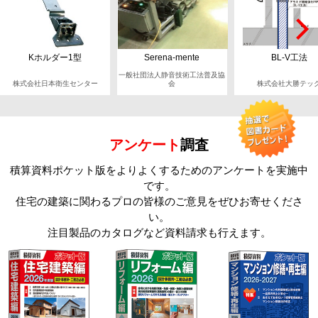
Kホルダー1型
Serena-mente
BL-V工法
一般社団法人静音技術工法普及協
株式会社日本衛生センター
会
株式会社大勝テッ
アンケート
調査
積算資料ポケット版をよりよくするためのアンケートを実施中
です。
住宅の建築に関わるプロの皆様のご意見をぜひお寄せくださ
い。
注目製品のカタログなど資料請求も行えます。