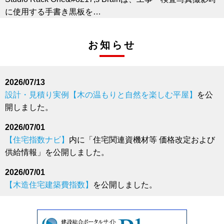
に使用する手書き黒板を…
福井コンピュータアーキテクト、AI建材リフォーム
お知らせ
「ReCoFit」（リコフィット）8月19日 リリース
福井コンピュータアーキテクト株式会社（本社：福井県坂
井市、代表取締…
2026/07/13
経済調査会、「令和８年熊本地震」災害復旧資材供給情報
設計・見積り実例【木の温もりと自然を楽しむ平屋】
を公
を発表
開しました。
一般財団法人経済調査会（本部：東京都港区）は、「令和
８年熊本地震」…
2026/07/01
【住宅指数ナビ】
内に「住宅関連資機材等 価格改定および
経済調査会、歴代の価格情報誌を収録したデジタルアーカ
供給情報」を公開しました。
イブ「書誌年代記」を公開
一般財団法人 経済調査会（所在地：東京都港区）は、創立
2026/07/01
80周年を機に、1…
【木造住宅建築費指数】
を公開しました。
桝設置型MP2フィルター
2026/06/08
競技場などで使用される人工芝由来の流出物を「比重分離
設計・見積り実例【狭小地でも明るく開放感のある住まい