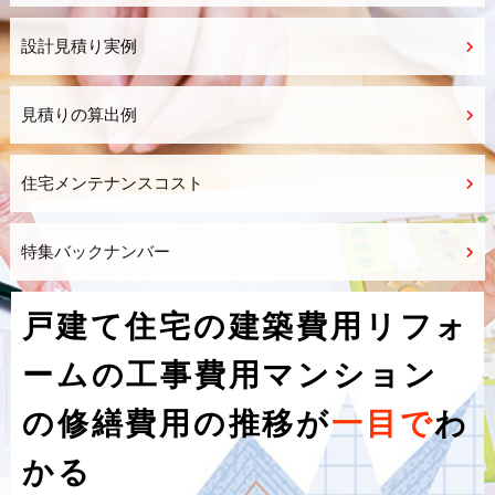
設計見積り実例
見積りの算出例
住宅メンテナンスコスト
特集バックナンバー
戸建て住宅の建築費用
リフォ
ームの工事費用
マンション
の修繕費用
の推移が
一目で
わ
かる