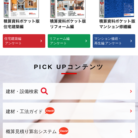
住宅建築編
リフォーム編
マンション修繕・
アンケート
アンケート
再生編
アンケート
PICK UPコンテンツ
建材・設備検索
建材・工法ガイド
概算見積り算出システム