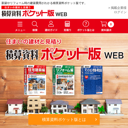
新築やリフォーム時の建築費用がわかる積算資料ポケット版です。
> 掲載企業様
ログイン
0
積算資料ポケット版とは