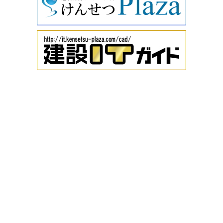
＋フィルター」…
に ～こだわりがつまったパッシブハウス～】
を公開しまし
た。
ソーラー縁石システム
縁石の有効活用により電気の地産地消を提案する発電シス
2026/05/12
テム。 &#160; 内…
設計・見積り実例【大工の技が光る、安心・安全・快適な
家】
を公開しました。
リン酸含有けい酸塩系表面含浸材「CSフォス」
新設コンクリート構造物のさらなる品質向上・耐久性向上
2026/04/09
に寄与する表面…
設計・見積り実例【雨漏り修理実例 その2】
を公開しまし
た。
熱中症対策防炎シート「リフレア」
解体工事や塗装工事、橋梁・高速道路などのインフラ工事
2026/03/30
において使用さ…
【住宅指数ナビ】
を公開しました。
Lit Forge、見積・請求・工程表を自動化するAI搭載の建設
2026/03/30
業務効率化SaaS「ちょこっとai」リリース
【リフォーム工事費指数】
を公開しました。
株式会社Lit Forge(本社:福岡県、代表取締役:栁川智治)は、
2026/03/25
建設業界向けAIソ…
特集バックナンバー 2025年度版 住宅建築編
「押さえておき
たい！すまいの地盤・基礎対策」
を公開しました。