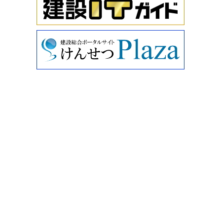
＋フィルター」…
に ～こだわりがつまったパッシブハウス～】
を公開しまし
た。
ソーラー縁石システム
縁石の有効活用により電気の地産地消を提案する発電シス
2026/05/12
テム。 &#160; 内…
設計・見積り実例【大工の技が光る、安心・安全・快適な
家】
を公開しました。
リン酸含有けい酸塩系表面含浸材「CSフォス」
新設コンクリート構造物のさらなる品質向上・耐久性向上
2026/04/09
に寄与する表面…
設計・見積り実例【雨漏り修理実例 その2】
を公開しまし
た。
熱中症対策防炎シート「リフレア」
解体工事や塗装工事、橋梁・高速道路などのインフラ工事
2026/03/30
において使用さ…
【住宅指数ナビ】
を公開しました。
Lit Forge、見積・請求・工程表を自動化するAI搭載の建設
2026/03/30
業務効率化SaaS「ちょこっとai」リリース
【リフォーム工事費指数】
を公開しました。
株式会社Lit Forge(本社:福岡県、代表取締役:栁川智治)は、
2026/03/25
建設業界向けAIソ…
特集バックナンバー 2025年度版 住宅建築編
「押さえておき
たい！すまいの地盤・基礎対策」
を公開しました。