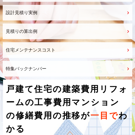
設計見積り実例
見積りの算出例
住宅メンテナンスコスト
特集バックナンバー
戸建て住宅の建築費用
リフォ
ームの工事費用
マンション
の修繕費用
の推移が
一目で
わ
かる