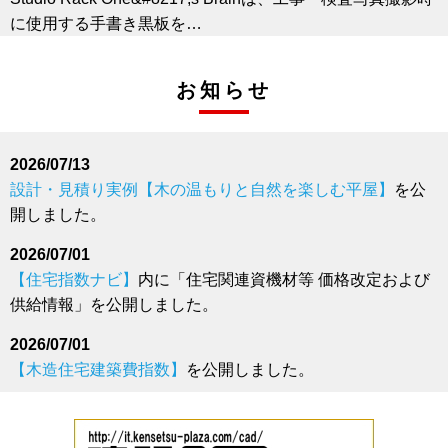
に使用する手書き黒板を…
福井コンピュータアーキテクト、AI建材リフォーム
お知らせ
「ReCoFit」（リコフィット）8月19日 リリース
福井コンピュータアーキテクト株式会社（本社：福井県坂
井市、代表取締…
2026/07/13
経済調査会、「令和８年熊本地震」災害復旧資材供給情報
設計・見積り実例【木の温もりと自然を楽しむ平屋】
を公
を発表
開しました。
一般財団法人経済調査会（本部：東京都港区）は、「令和
８年熊本地震」…
2026/07/01
【住宅指数ナビ】
内に「住宅関連資機材等 価格改定および
経済調査会、歴代の価格情報誌を収録したデジタルアーカ
供給情報」を公開しました。
イブ「書誌年代記」を公開
一般財団法人 経済調査会（所在地：東京都港区）は、創立
2026/07/01
80周年を機に、1…
【木造住宅建築費指数】
を公開しました。
桝設置型MP2フィルター
2026/06/08
競技場などで使用される人工芝由来の流出物を「比重分離
設計・見積り実例【狭小地でも明るく開放感のある住まい