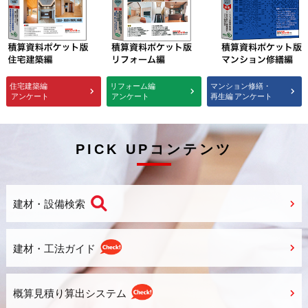
住宅建築編
リフォーム編
マンション修繕・
アンケート
アンケート
再生編
アンケート
PICK UPコンテンツ
建材・設備検索
建材・工法ガイド
概算見積り算出システム