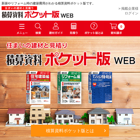
新築やリフォーム時の建築費用がわかる積算資料ポケット版です。
> 掲載企業様
ログイン
0
積算資料ポケット版とは