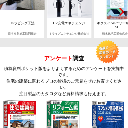
JKラビング工法
EV充電エネチェンジ
キクスイSPパワー
Si
日本樹脂施工協同組合
ミライズエネチェンジ株式会社
菊水化学工業株式会
アンケート
調査
積算資料ポケット版をよりよくするためのアンケートを実施中
です。
住宅の建築に関わるプロの皆様のご意見をぜひお寄せくださ
い。
注目製品のカタログなど資料請求も行えます。